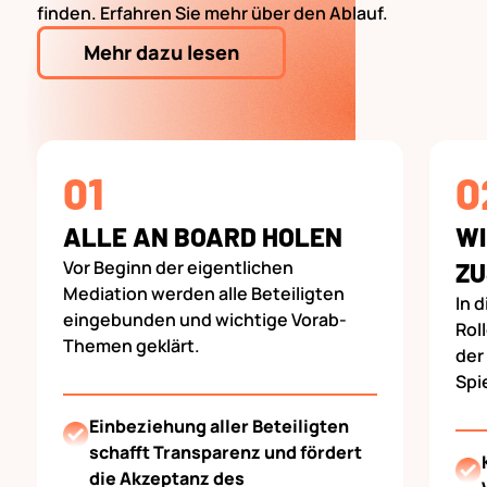
finden. Erfahren Sie mehr über den Ablauf.
Mehr dazu lesen
01
0
ALLE AN BOARD HOLEN
WI
Vor Beginn der eigentlichen
Z
Mediation werden alle Beteiligten
In 
eingebunden und wichtige Vorab-
Rol
Themen geklärt.
der
Spi
Einbeziehung aller Beteiligten
schafft Transparenz und fördert
die Akzeptanz des